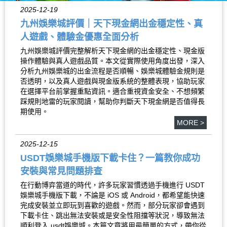
2025-12-19
九州娛樂城評價｜天下現金網出金穩定性、真
人遊戲、體驗金優惠全面分析
九州娛樂城評價完整解析天下現金網的出金穩定性、現金版
操作體驗與真人遊戲品質。本文從實際使用角度出發，深入
分析九州娛樂城的出金流程是否順暢、娛樂城體驗金規則是
否透明，以及真人遊戲與現金版系統的整體表現，協助玩家
在選擇平台前掌握重點資訊。適合重視資金安全、不想頻繁
踩規則地雷的玩家閱讀，幫助你判斷天下現金網是否值得長
期使用。
MORE >
2025-12-15
USDT娛樂城手機版下載卡住？一篇教你成功
安裝與常見問題排查
在行動博弈當道的時代，許多玩家習慣透過手機進行 USDT
娛樂城手機版下載，不論是 iOS 或 Android，都希望能快速
完成安裝並立即玩到喜歡的遊戲。然而，部分玩家卻會遇到
下載卡住、跳出無法安裝或是安全性阻擋等狀況，導致無法
順利登入 usdt娛樂城。本篇文章將用最簡單的方式，帶你從