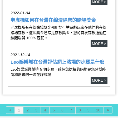
MORE >
2022-01-04
老虎機如何在台灣在線清除您的賭場獎金
老虎機所有在線賭場獎金都用於引誘遊戲玩家在他們的在線
賭場存款。這些獎金通常是存款獎金，您的首次存款通過在
線賭場與 100% 匹配。
MORE >
2021-12-14
Leo娛樂城在台灣評估網上賭場的步驟是什麼
Leo娛樂城遵循這 5 個步驟，確保您選擇的絕對是您賭博時
尚和需求的一流在線賭場
MORE >
1
2
3
4
5
6
7
8
9
10