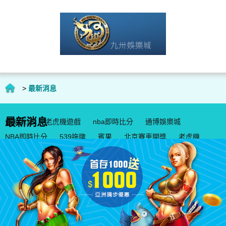
>
最新消息
最新消息
最新消息
老虎機遊戲
nba即時比分
通博娛樂城
NBA即時比分
539拖牌
賓果
北京賽車開獎
老虎機
棋牌
日本職棒
場中投注
百家樂
百家樂賺錢
運彩賽事表
賓果賓果開獎
台灣運彩官網
線上娛樂城
Leo娛樂城
世界盃2022
娛樂城