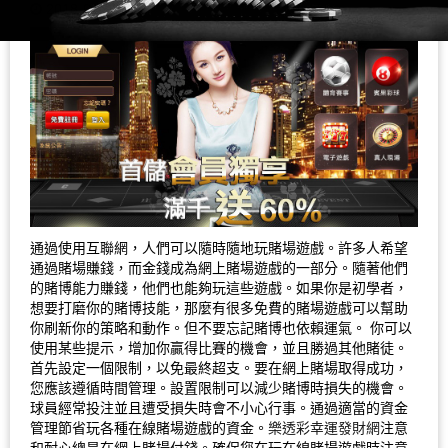
2018-04-03
通過使用互聯網，人們可以隨時隨地玩賭場遊戲。許多人希望
通過賭場賺錢，而金錢成為網上賭場遊戲的一部分。隨著他們
的賭博能力賺錢，他們也能夠玩這些遊戲。如果你是初學者，
想要打磨你的賭博技能，那麼有很多免費的賭場遊戲可以幫助
你刷新你的策略和動作。但不要忘記賭博也依賴運氣。 你可以
使用某些提示，增加你贏得比賽的機會，並且勝過其他賭徒。
首先設定一個限制，以免最終超支。要在網上賭場取得成功，
您應該遵循時間管理。設置限制可以減少賭博時損失的機會。
球員經常投注並且遭受損失時會不小心行事。通過適當的資金
管理節省玩各種在線賭場遊戲的資金。
樂透彩幸運發財網
注意