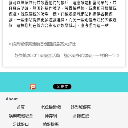
就可以繼續註冊並設置他們的帳戶。這應該是相當簡單的，並
且具有明確，簡潔的操作說明。設置帳戶後，玩家即可繼續玩
遊戲。就像傳統的賭場一樣，在線娛樂城網站也提供各種遊
戲。一些網站提供更多遊戲選擇，而另一些則僅專注於少數幾
個。選擇您的在線
六合彩版路
娛樂城時，應考慮到這一點。
娛樂城優惠活動首儲回饋最高大評比！
娛樂城2020年最優惠活動：退水最多給你最不一樣的一年
About
首頁
老虎機遊戲
娛樂城優惠
娛樂城體驗金
博弈網
番攤遊戲
足球盤口
輪盤機率