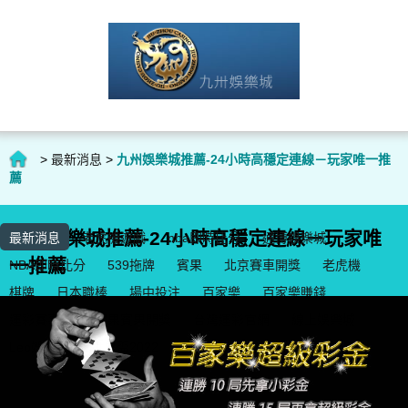
>
最新消息
>
九州娛樂城推薦-24小時高穩定連線－玩家唯一推
薦
九州娛樂城推薦-24小時高穩定連線－玩家唯
最新消息
老虎機遊戲
nba即時比分
通博娛樂城
一推薦
NBA即時比分
539拖牌
賓果
北京賽車開獎
老虎機
棋牌
日本職棒
場中投注
百家樂
百家樂賺錢
運彩賽事表
賓果賓果開獎
台灣運彩官網
線上娛樂城
Leo娛樂城
世界盃2022
娛樂城